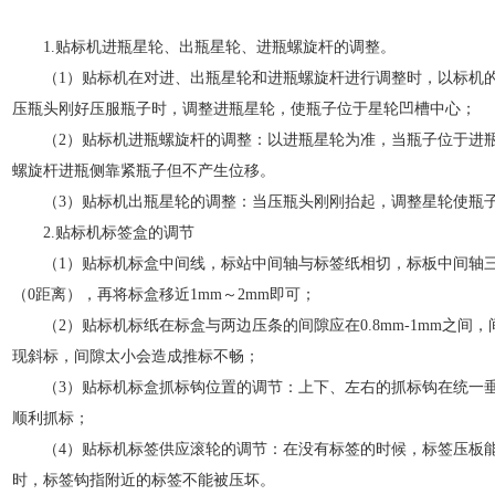
1.贴标机进瓶星轮、出瓶星轮、进瓶螺旋杆的调整。
（1）贴标机在对进、出瓶星轮和进瓶螺旋杆进行调整时，以标机的
压瓶头刚好压服瓶子时，调整进瓶星轮，使瓶子位于星轮凹槽中心；
（2）贴标机进瓶螺旋杆的调整：以进瓶星轮为准，当瓶子位于进瓶
螺旋杆进瓶侧靠紧瓶子但不产生位移。
（3）贴标机出瓶星轮的调整：当压瓶头刚刚抬起，调整星轮使瓶
2.贴标机标签盒的调节
（1）贴标机标盒中间线，标站中间轴与标签纸相切，标板中间轴三
（0距离），再将标盒移近1mm～2mm即可；
（2）贴标机标纸在标盒与两边压条的间隙应在0.8mm-1mm之间
现斜标，间隙太小会造成推标不畅；
（3）贴标机标盒抓标钩位置的调节：上下、左右的抓标钩在统一垂
顺利抓标；
（4）贴标机标签供应滚轮的调节：在没有标签的时候，标签压板能
时，标签钩指附近的标签不能被压坏。