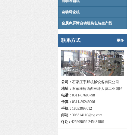
自动装箱机
自动码垛机
金属声屏障自动组装包装生产线
联系方式
更多
公司：
石家庄宇邦机械设备有限公司
地址：
石家庄桥西西三环大谈工业园区
电话：
0311-87603798
传真：
0311-89246906
手机：
18633097612
邮箱：
306514110@qq.com
Q Q：
425209652 245484861