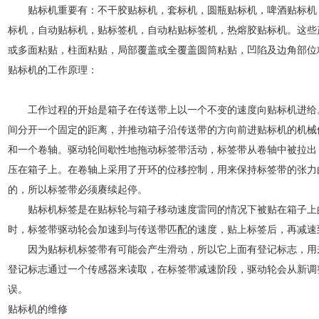
贴标机重要有：不干胶贴标机，套标机，圆瓶贴标机，啤酒贴标机
标机，自动贴标机，贴标签机，自动粘贴标签机，热熔胶贴标机。这些
或多面粘贴，柱面粘贴，局部覆盖或全覆盖圆筒粘贴，凹陷及边角部位
贴标机的工作原理：
工作过程的开始是箱子在传送带上以一个不变的速度向贴标机进给
间分开一个固定的距离，并推动箱子沿传送带的方向前进贴标机的机械
和一个卷轴。驱动轮间歇性地拖动标签带活动，标签带从卷轴中被拉出
压在箱子上。在卷轴上采用了开环的位移控制，用来保持标签带的张力
的，所以标签带必须赓续起停。
贴标机标签是在贴标轮与箱子移动速度雷同的情况下被贴在箱子上
时，标签带驱动轮会加速到与传送带匹配的速度，贴上标签后，再减速
因为贴标机标签带有可能会产生滑动，所以它上面有登记标志，用
登记标志通过一个传感器来读取，在标签带减速阶段，驱动轮会从新调
误。
贴标机的维修