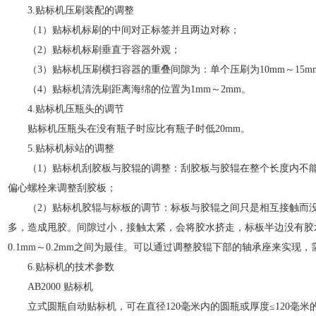
3.贴标机压刷装配的调整
（1）贴标机标刷的中间对正标签并且两边对称；
（2）贴标机标刷垂直于容器外观；
（3）贴标机压刷横扫容器的重叠间隙为：单个压刷为10mm～15mm
（4）贴标机清洗刷距离海绵的位置为1mm～2mm。
4.贴标机压瓶头的调节
贴标机压瓶头在没有瓶子时应比有瓶子时低20mm。
5.贴标机标站的调整
（1）贴标机刮胶板与胶辊的调整：刮胶板与胶辊在整个长度内不能
偏心螺栓来调整刮胶板；
（2）贴标机胶辊与标板的调节：标板与胶辊之间只是相互接触而没
多，造成甩胶。间隙过小，接触太紧，会将胶水挤走，标板半边没有胶
0.1mm～0.2mm之间为最佳。可以通过调整胶辊下部的轴承座来实现
6.贴标机的技术参数
AB2000 贴标机
立式圆瓶自动贴标机，可在直径120毫米内的圆瓶或厚度≤120毫米