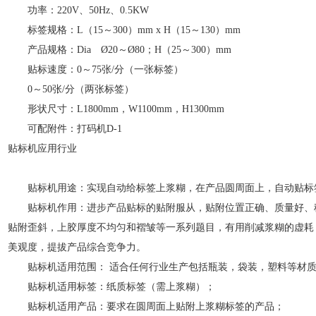
功率：220V、50Hz、0.5KW
标签规格：L（15～300）mm x H（15～130）mm
产品规格：Dia Ø20～Ø80；H（25～300）mm
贴标速度：0～75张/分（一张标签）
0～50张/分（两张标签）
形状尺寸：L1800mm，W1100mm，H1300mm
可配附件：打码机D-1
贴标机应用行业
贴标机用途：实现自动给标签上浆糊，在产品圆周面上，自动贴标
贴标机作用：进步产品贴标的贴附服从，贴附位置正确、质量好、
贴附歪斜，上胶厚度不均匀和褶皱等一系列题目，有用削减浆糊的虚耗
美观度，提拔产品综合竞争力。
贴标机适用范围： 适合任何行业生产包括瓶装，袋装，塑料等材质
贴标机适用标签：纸质标签（需上浆糊）；
贴标机适用产品：要求在圆周面上贴附上浆糊标签的产品；