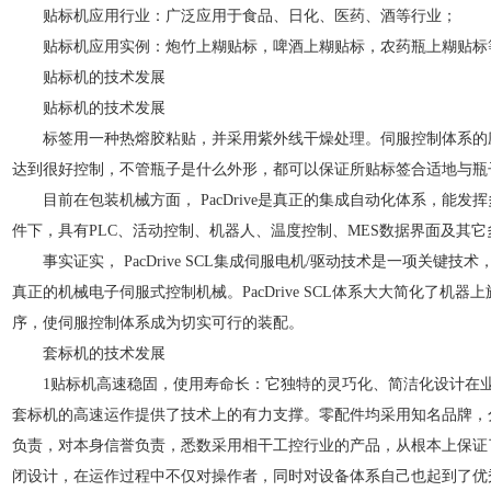
贴标机应用行业：广泛应用于食品、日化、医药、酒等行业；
贴标机应用实例：炮竹上糊贴标，啤酒上糊贴标，农药瓶上糊贴标
贴标机的技术发展
贴标机的技术发展
标签用一种热熔胶粘贴，并采用紫外线干燥处理。伺服控制体系的
达到很好控制，不管瓶子是什么外形，都可以保证所贴标签合适地与
目前在包装机械方面， PacDrive是真正的集成自动化体系，能发
件下，具有PLC、活动控制、机器人、温度控制、MES数据界面及其它
事实证实， PacDrive SCL集成伺服电机/驱动技术是一项关键
真正的机械电子伺服式控制机械。PacDrive SCL体系大大简化了机
序，使伺服控制体系成为切实可行的装配。
套标机的技术发展
1贴标机高速稳固，使用寿命长：它独特的灵巧化、简洁化设计在业
套标机的高速运作提供了技术上的有力支撑。零配件均采用知名品牌，
负责，对本身信誉负责，悉数采用相干工控行业的产品，从根本上保证
闭设计，在运作过程中不仅对操作者，同时对设备体系自己也起到了优