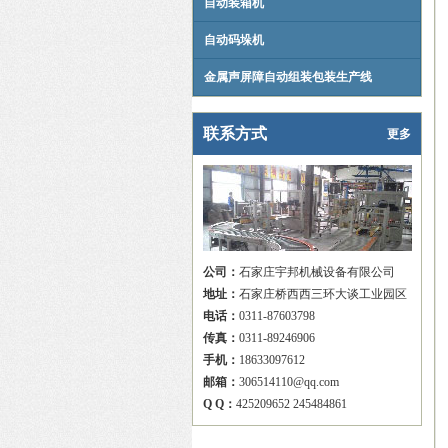
自动装箱机
自动码垛机
金属声屏障自动组装包装生产线
联系方式
更多
公司：
石家庄宇邦机械设备有限公司
地址：
石家庄桥西西三环大谈工业园区
电话：
0311-87603798
传真：
0311-89246906
手机：
18633097612
邮箱：
306514110@qq.com
Q Q：
425209652 245484861