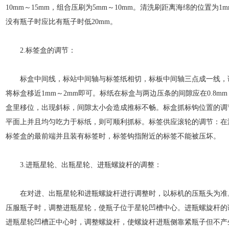
10mm～15mm，组合压刷为5mm～10mm。清洗刷距离海绵的位置为
没有瓶子时应比有瓶子时低20mm。
2.标签盒的调节：
标盒中间线，标站中间轴与标签纸相切，标板中间轴三点成一线，调
将标盒移近1mm～2mm即可。标纸在标盒与两边压条的间隙应在0.8m
盒里移位，出现斜标，间隙太小会造成推标不畅。标盒抓标钩位置的调
平面上并且均匀吃力于标纸，则可顺利抓标。标签供应滚轮的调节：在
标签盒的最前端并且装有标签时，标签钩指附近的标签不能被压坏。
3.进瓶星轮、出瓶星轮、进瓶螺旋杆的调整：
在对进、出瓶星轮和进瓶螺旋杆进行调整时，以标机的压瓶头为准
压服瓶子时，调整进瓶星轮，使瓶子位于星轮凹槽中心。进瓶螺旋杆的
进瓶星轮凹槽正中心时，调整螺旋杆，使螺旋杆进瓶侧靠紧瓶子但不产