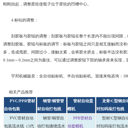
刚刚抬起，调整星轮使瓶子位于星轮的凹槽中心。
4.标站的调整：
刮胶板与胶辊的调整：刮胶板与胶辊在整个长度内不能出现间隙，
调整刮胶板。胶辊与标板的调节：标板与胶辊之间只是相互接触而没有
多，造成甩胶。间隙过小，接触太紧，会将胶水挤走，标板半边没有胶
0.1mm～0.2mm之间为最佳。可以通过调整胶辊下部的轴承座来实现
宇邦机械贩卖：全自动贴标机、半自动贴标机。迎接来电咨询：186330
相关产品推荐
PVC/PPR管材
钢管/铜管管
管材自动盖
龙骨/C型钢自
自动包装
材自动打包线
帽机
对扣码垛打包线
PVC管材自动
钢管/铜管自
PPR管材自
型材/C型钢自
包装流水线（1代
动打包缠绕流水
动套帽机
对扣码垛打包流