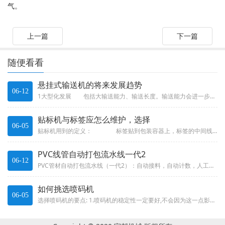
气。
上一篇
下一篇
随便看看
悬挂式输送机的将来发展趋势
06-12
1大型化发展 包括大输送能力、输送长度。输送能力会进一步延长，承载负重会进一步增强，输送长度会进一步增加，团体往大型化...
贴标机与标签应怎么维护，选择
06-05
贴标机用到的定义： 标签贴到包装容器上，标签的中间线与其理论位置的误差在规定范围内，称为正标。统一包装容器上有多张...
PVC线管自动打包流水线一代2
06-12
PVC管材自动打包流水线（一代2）：自动接料，自动计数，人工切换平台、自动整顿，自动放合格证、自动捆扎、自动检重。-石家...
如何挑选喷码机
06-05
选择喷码机的要点: 1.喷码机的稳定性一定要好,不会因为这一点影响您的生产.2.最好和厂家直接合作,可以保证您的维修和售...